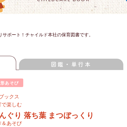
りサポート！チャイルド本社の保育図書です。
図鑑・単行本
造形あそび
tブックス
育で楽しむ
んぐり 落ち葉 まつぼっくり
作＆あそび