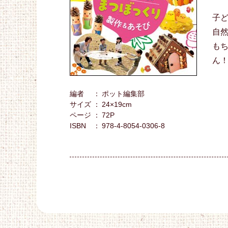
子
自
も
ん
編者
ポット編集部
サイズ
24×19cm
ページ
72P
ISBN
978-4-8054-0306-8