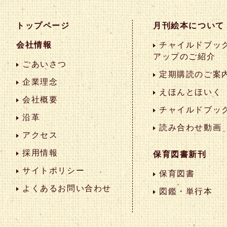
トップページ
月刊絵本について
会社情報
チャイルドブック
アップのご紹介
ごあいさつ
定期購読のご案
企業理念
えほんとほいく
会社概要
チャイルドブッ
沿革
読み合わせ動画
アクセス
採用情報
保育図書新刊
サイトポリシー
保育図書
よくあるお問い合わせ
図鑑・単行本