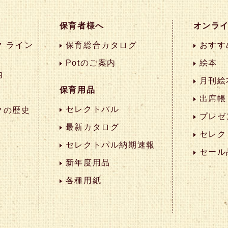
保育者様へ
オンラ
 ライン
保育総合カタログ
おすす
Potのご案内
絵本
内
月刊絵
保育用品
出席帳
セレクトパル
クの歴史
プレゼ
最新カタログ
セレク
セレクトパル納期速報
セール
新年度用品
各種用紙