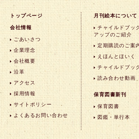
トップページ
月刊絵本について
会社情報
チャイルドブック
アップのご紹介
ごあいさつ
定期購読のご案
企業理念
えほんとほいく
会社概要
チャイルドブッ
沿革
読み合わせ動画
アクセス
採用情報
保育図書新刊
サイトポリシー
保育図書
よくあるお問い合わせ
図鑑・単行本