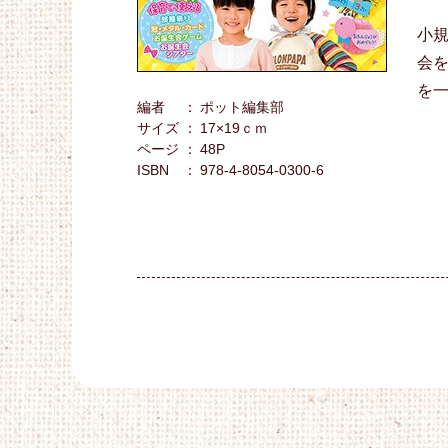
小
会
を
編者
ポット編集部
サイズ
17×19ｃｍ
ページ
48P
ISBN
978-4-8054-0300-6