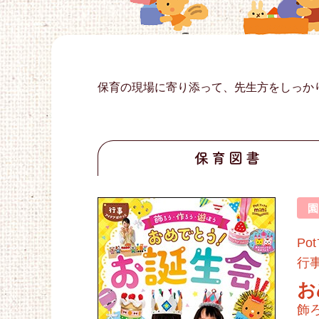
保育の現場に寄り添って、先生方をしっか
保育図書
Po
行
お
飾