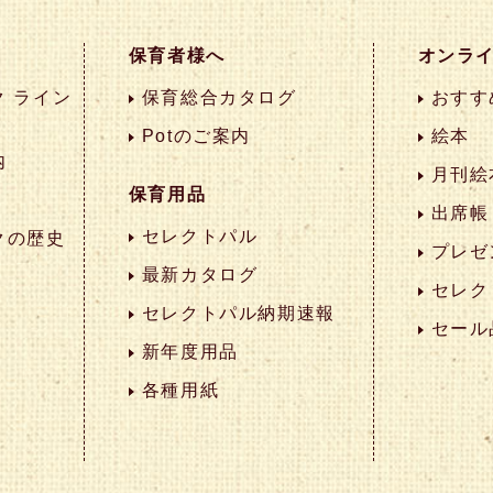
保育者様へ
オンラ
 ライン
保育総合カタログ
おすす
Potのご案内
絵本
内
月刊絵
保育用品
出席帳
セレクトパル
クの歴史
プレゼ
最新カタログ
セレク
セレクトパル納期速報
セール
新年度用品
各種用紙