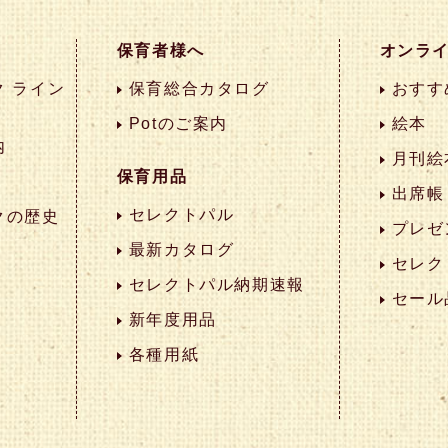
保育者様へ
オンラ
 ライン
保育総合カタログ
おすす
Potのご案内
絵本
内
月刊絵
保育用品
出席帳
セレクトパル
クの歴史
プレゼ
最新カタログ
セレク
セレクトパル納期速報
セール
新年度用品
各種用紙