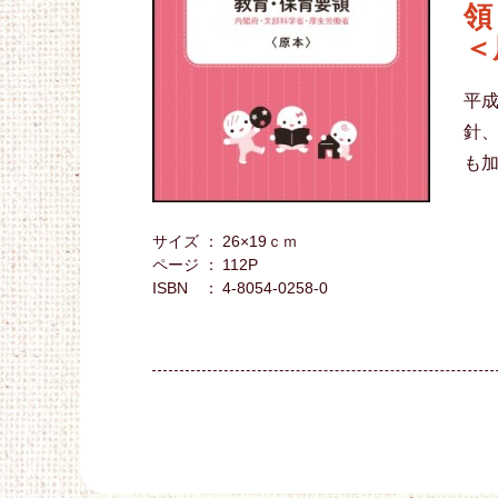
領
＜
平成
針
も
サイズ
26×19ｃｍ
ページ
112P
ISBN
4-8054-0258-0