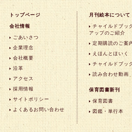
トップページ
月刊絵本について
会社情報
チャイルドブック
アップのご紹介
ごあいさつ
定期購読のご案
企業理念
えほんとほいく
会社概要
チャイルドブッ
沿革
読み合わせ動画
アクセス
採用情報
保育図書新刊
サイトポリシー
保育図書
よくあるお問い合わせ
図鑑・単行本