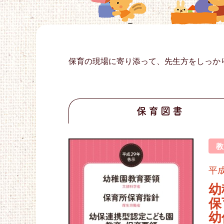
保育の現場に寄り添って、先生方をしっか
保育図書
平
幼
保
幼