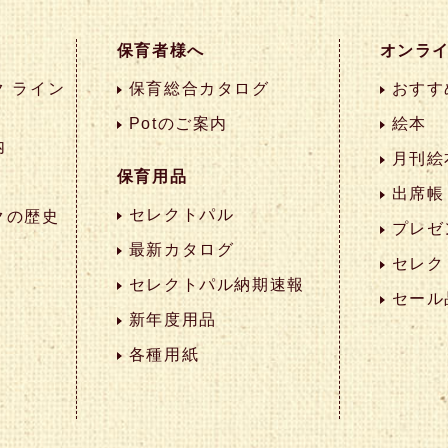
保育者様へ
オンラ
 ライン
保育総合カタログ
おすす
Potのご案内
絵本
内
月刊絵
保育用品
出席帳
セレクトパル
クの歴史
プレゼ
最新カタログ
セレク
セレクトパル納期速報
セール
新年度用品
各種用紙