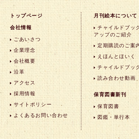
トップページ
月刊絵本について
会社情報
チャイルドブック
アップのご紹介
ごあいさつ
定期購読のご案
企業理念
えほんとほいく
会社概要
チャイルドブッ
沿革
読み合わせ動画
アクセス
採用情報
保育図書新刊
サイトポリシー
保育図書
よくあるお問い合わせ
図鑑・単行本