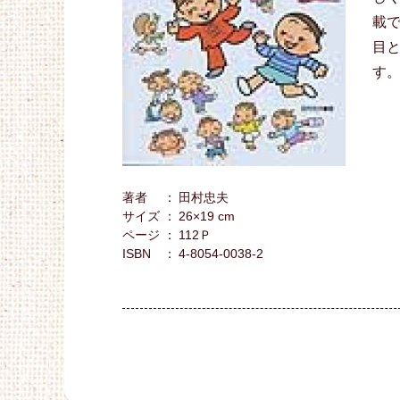
載
目
著者
田村忠夫
サイズ
26×19 cm
ページ
112Ｐ
ISBN
4-8054-0038-2