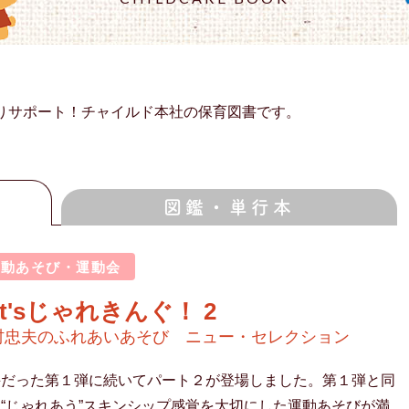
りサポート！チャイルド本社の保育図書です。
図鑑・単行本
運動あそび・運動会
et'sじゃれきんぐ！ 2
村忠夫のふれあいあそび ニュー・セレクション
評だった第１弾に続いてパート２が登場しました。第１弾と同
“じゃれあう”スキンシップ感覚を大切にした運動あそびが満