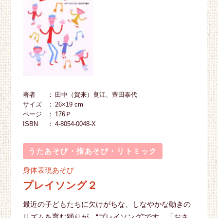
著者
田中（賀来）良江、豊田泰代
サイズ
26×19 cm
ページ
176Ｐ
ISBN
4-8054-0048-X
うたあそび・指あそび・リトミック
身体表現あそび
プレイソング２
最近の子どもたちに欠けがちな、しなやかな動きの
リズムを育む踊りが “プレイソング”です。「おさ