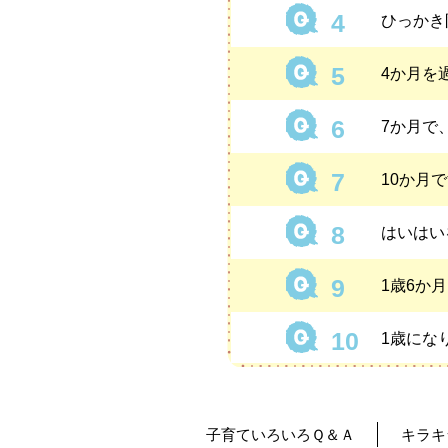
ひっかき
4か月を
7か月で
10か月
はいはい
1歳6か
1歳にな
トイレに
子育ていろいろＱ＆Ａ
キラキ
おねしょ