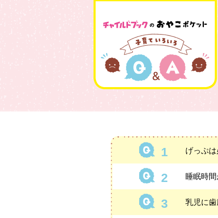
げっぷは
睡眠時間
乳児に歯