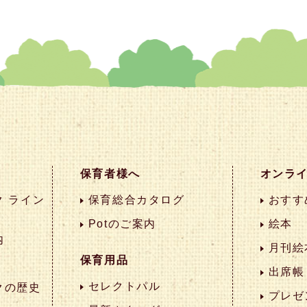
保育者様へ
オンラ
 ライン
保育総合カタログ
おすす
Potのご案内
絵本
内
月刊絵
保育用品
出席帳
セレクトパル
クの歴史
プレゼ