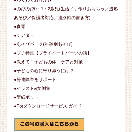
●のびのび0・1・2歳児(生活／手作りおもちゃ／造形
あそび／保護者対応／連絡帳の書き方)
●食育
●シアター
●あそびパーク(年齢別あそび)
●プチ特集【プライベートパーツの話】
●教えて！子どもの体 ケアと対策
●子どもの心に寄り添うには？
●発達障害をサポート
●イラスト&文例集
●型紙ポット
●Potダウンロードサービス ガイド