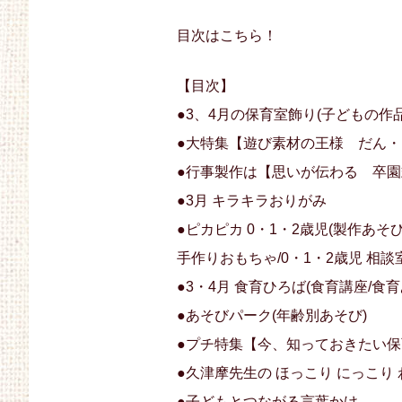
目次はこちら！
【目次】
●3、4月の保育室飾り(子どもの作
●大特集【遊び素材の王様 だん
●行事製作は【思いが伝わる 卒
●3月 キラキラおりがみ
●ピカピカ 0・1・2歳児(製作あそび
手作りおもちゃ/0・1・2歳児 相談室
●3・4月 食育ひろば(食育講座/食
●あそびパーク(年齢別あそび)
●プチ特集【今、知っておきたい保
●久津摩先生の ほっこり にっこり
●子どもとつながる言葉かけ