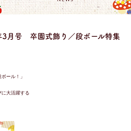
21年3月号 卒園式飾り／段ボール特集
段ボール！」
びに大活躍する