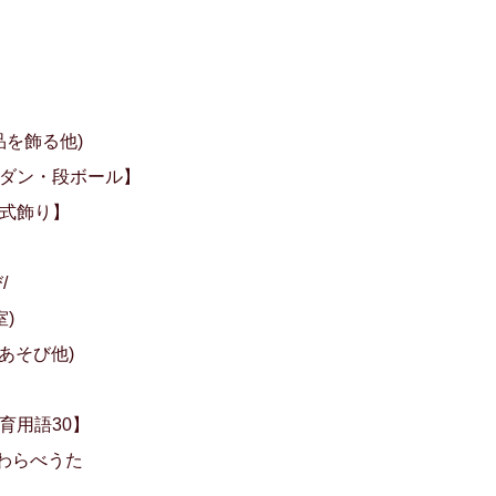
品を飾る他)
・ダン・段ボール】
園式飾り】
/
)
育あそび他)
育用語30】
 わらべうた