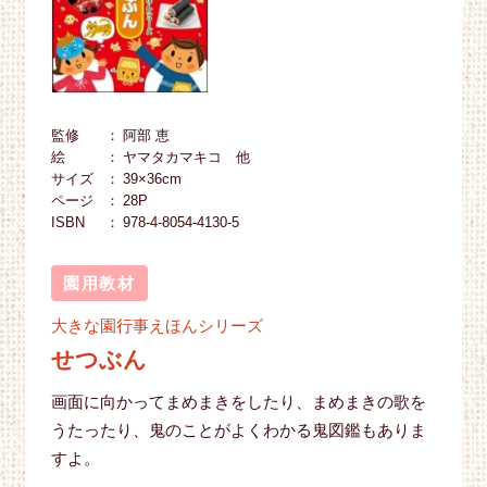
監修
阿部 恵
絵
ヤマタカマキコ 他
サイズ
39×36cm
ページ
28P
ISBN
978-4-8054-4130-5
園用教材
大きな園行事えほんシリーズ
せつぶん
画面に向かってまめまきをしたり、まめまきの歌を
うたったり、鬼のことがよくわかる鬼図鑑もありま
すよ。