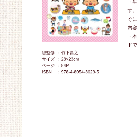
・
す
ぐ
内
・
ド
総監修
竹下昌之
サイズ
28×23cm
ページ
84P
ISBN
978-4-8054-3629-5