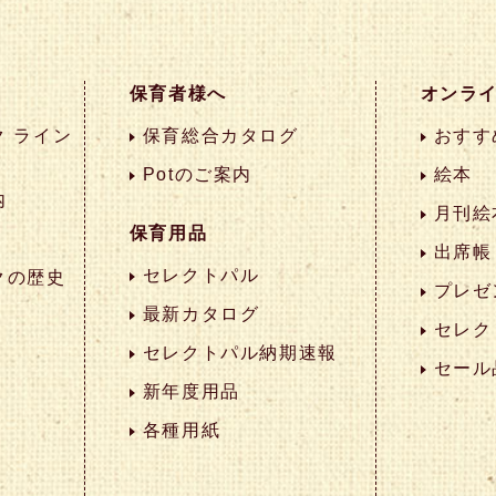
保育者様へ
オンラ
 ライン
保育総合カタログ
おすす
Potのご案内
絵本
内
月刊絵
保育用品
出席帳
セレクトパル
クの歴史
プレゼ
最新カタログ
セレク
セレクトパル納期速報
セール
新年度用品
各種用紙